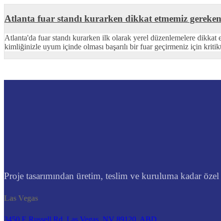
Atlanta fuar standı kurarken dikkat etmemiz gereken
Atlanta'da fuar standı kurarken ilk olarak yerel düzenlemelere dikkat e
kimliğinizle uyum içinde olması başarılı bir fuar geçirmeniz için kritikt
Proje tasarımından üretim, teslim ve kuruluma kadar özel t
Las Vegas
3450 E Russell Rd, Las Vegas, NV 89120, ABD