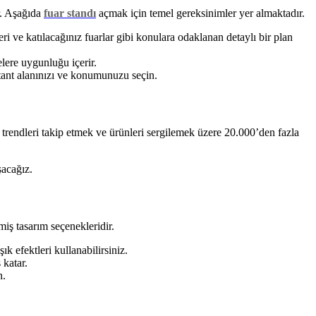
ir. Aşağıda
fuar standı
açmak için temel gereksinimler yer almaktadır.
leri ve katılacağınız fuarlar gibi konulara odaklanan detaylı bir plan
elere uygunluğu içerir.
 stant alanınızı ve konumunuzu seçin.
endleri takip etmek ve ürünleri sergilemek üzere 20.000’den fazla
şacağız.
lmiş tasarım seçenekleridir.
k efektleri kullanabilirsiniz.
 katar.
n.