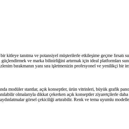
bir kitleye tanıtma ve potansiyel müşterilerle etkileşime geçme fırsatı su
güçlendirmek ve marka bilinirliğini artırmak için ideal platformları sunmak
 izlenim bırakmanın yanı sıra işletmenizin profesyonel ve yenilikçi bir ima
sında modüler stantlar, açık konseptler, ürün vitrinleri, büyük grafik pan
nılabilir olmalarıyla dikkat çekerken açık konseptler ziyaretçilerle daha
ydınlatmalar görsel çekiciliği artırabilir. Renk ve tema uyumlu modeller