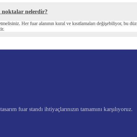
 noktalar nelerdir?
tmelisiniz. Her fuar alanının kural ve kısıtlamaları değişebiliyor, bu dü
ir.
asarım fuar standı ihtiyaçlarınızın tamamını karşılıyoruz.