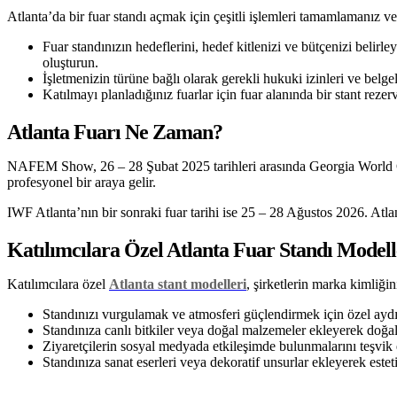
Atlanta’da bir fuar standı açmak için çeşitli işlemleri tamamlamanız ve
Fuar standınızın hedeflerini, hedef kitlenizi ve bütçenizi belirley
oluşturun.
İşletmenizin türüne bağlı olarak gerekli hukuki izinleri ve belge
Katılmayı planladığınız fuarlar için fuar alanında bir stant rez
Atlanta Fuarı Ne Zaman?
NAFEM Show, 26 – 28 Şubat 2025 tarihleri arasında Georgia World Con
profesyonel bir araya gelir.
IWF Atlanta’nın bir sonraki fuar tarihi ise 25 – 28 Ağustos 2026. Atlan
Katılımcılara Özel Atlanta Fuar Standı Modell
Katılımcılara özel
Atlanta stant modelleri
, şirketlerin marka kimliğin
Standınızı vurgulamak ve atmosferi güçlendirmek için özel aydınl
Standınıza canlı bitkiler veya doğal malzemeler ekleyerek doğal
Ziyaretçilerin sosyal medyada etkileşimde bulunmalarını teşvik 
Standınıza sanat eserleri veya dekoratif unsurlar ekleyerek esteti