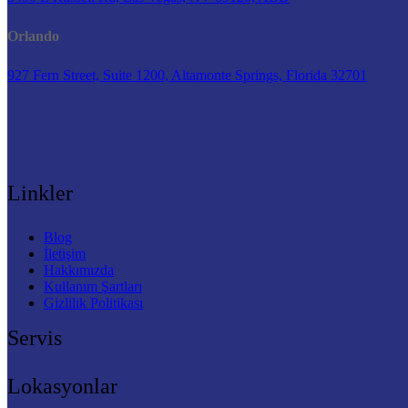
Orlando
927 Fern Street, Suite 1200, Altamonte Springs, Florida 32701
Linkler
Blog
İletişim
Hakkımızda
Kullanım Şartları
Gizlilik Politikası
Servis
Lokasyonlar