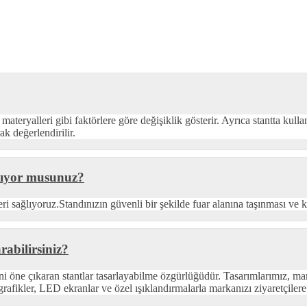
materyalleri gibi faktörlere göre değişiklik gösterir. Ayrıca stantta kull
rak değerlendirilir.
ğlıyor musunuz?
tleri sağlıyoruz.Standınızın güvenli bir şekilde fuar alanına taşınması v
rabilirsiniz?
ini öne çıkaran stantlar tasarlayabilme özgürlüğüdür. Tasarımlarımız, m
afikler, LED ekranlar ve özel ışıklandırmalarla markanızı ziyaretçilere 