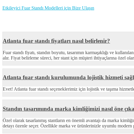
Etkileyici Fuar Standı Modelleri için Bize Ulaşın
Atlanta fuar standı fiyatları nasıl belirlenir?
Fuar standı fiyatı, standın boyutu, tasarımın karmaşıklığı ve kullanılan 
alır. Fiyat belirleme süreci, her stant için müşteri ihtiyaçlarına özel ola
Atlanta fuar standı kurulumunda lojistik hizmeti sa
Evet! Atlanta fuar standı seçeneklerimiz için lojistik ve taşıma hizme
Standın tasarımında marka kimliğimizi nasıl öne çıka
Özel olarak tasarlanmış stantların en önemli avantajı da marka kimliğ
detayı özenle seçer. Özellikle marka ve ürünlerinizle uyumlu modern gr