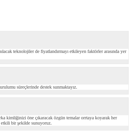
anılacak teknolojiler de fiyatlandırmayı etkileyen faktörler arasında yer
e kurulumu süreçlerinde destek sunmaktayız.
arka kimliğinizi öne çıkaracak özgün temalar orrtaya koyarak her
etkili bir şekilde sunuyoruz.