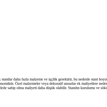
k stantlar daha fazla malzeme ve işçilik gerektirir, bu nedenle stant boyu
konomiktir. Özel malzemeler veya dekoratif unsurlar ek maliyetlere neden ol
adede sahip olma maliyeti daha düşük olabilir. Standın kurulumu ve söküm