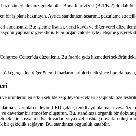
 bazı izinleri almanız gerekebilir. Buna fuar vizesi (B-1/B-2) de dahild
en bir iş planı hazırlayın. Ayrıca standınızın tasarımı, pazarlama strateji
leri almalısınız. Bu; işletme lisansı, vergi kaydı ve diğer yerel düzenlem
ervasyonu yapmanız gereklidir. Fuar organizatörleriyle iletişime geçerek
gress Center’da düzenlenir. Bu fuarda gıda hizmetleri sektöründeki tr
ta’da gerçeklen diğer önemli fuarların tarihleri netleşince burada payla
eri
i ve ürünlerini en etkili şekilde sergileyebilecekleri aşağıdaki özelleştiri
atma tasarımları ekleyin. LED ışıklar, renkli aydınlatmalar veya özel ışı
 ve davetkar bir atmosfer oluşturun. Bu, standınıza organik bir dokunuş
etmek için sosyal medya duvarları veya özel hashtag duvarları oluşturu
k bir çekicilik sağlayın. Bu, standınıza özgünlük katabilir.