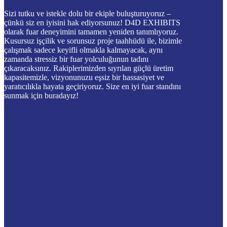
Sizi tutku ve istekle dolu bir ekiple buluşturuyoruz –
çünkü siz en iyisini hak ediyorsunuz! D4D EXHIBITS
olarak fuar deneyimini tamamen yeniden tanımlıyoruz.
Kusursuz işçilik ve sorunsuz proje taahhüdü ile, bizimle
çalışmak sadece keyifli olmakla kalmayacak, aynı
zamanda stressiz bir fuar yolculuğunun tadını
çıkaracaksınız. Rakiplerimizden sıyrılan güçlü üretim
kapasitemizle, vizyonunuzu eşsiz bir hassasiyet ve
yaratıcılıkla hayata geçiriyoruz. Size en iyi fuar standını
sunmak için buradayız!