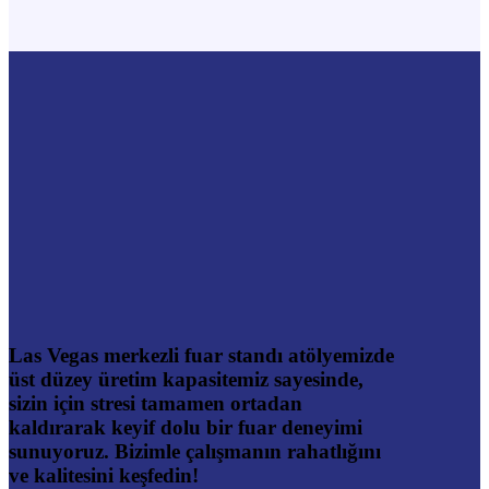
Las Vegas merkezli fuar standı atölyemizde
üst düzey üretim kapasitemiz sayesinde,
sizin için stresi tamamen ortadan
kaldırarak keyif dolu bir fuar deneyimi
sunuyoruz. Bizimle çalışmanın rahatlığını
ve kalitesini keşfedin!