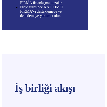
FİRMA ile anlaşma imzalar
Proje süresince KATILIMCI
FİRMA’yı desteklemeye ve
denetlemeye yardımcı olur.
İş birliği akışı