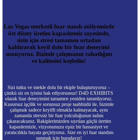
Las Vegas merkezli fuar standı atölyemizde
üst düzey üretim kapasitemiz sayesinde,
sizin için stresi tamamen ortadan
kaldırarak keyif dolu bir fuar deneyimi
sunuyoruz. Bizimle çalışmanın rahatlığını
ve kalitesini keşfedin!
Sizi tutku ve istekle dolu bir ekiple buluşturuyoruz –
çünkü siz en iyisini hak ediyorsunuz! D4D EXHIBITS
olarak fuar deneyimini tamamen yeniden tanımlıyoruz.
Kusursuz işçilik ve sorunsuz proje taahhüdü ile, bizimle
çalışmak sadece keyifli olmakla kalmayacak, aynı
zamanda stressiz bir fuar yolculuğunun tadını
çıkaracaksınız. Rakiplerimizden sıyrılan güçlü üretim
kapasitemizle, vizyonunuzu eşsiz bir hassasiyet ve
yaratıcılıkla hayata geçiriyoruz. Size en iyi fuar standını
sunmak için buradayız!