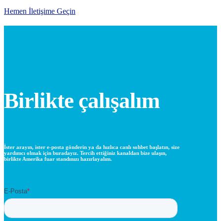
Hemen İletişime Geçin
Birlikte çalışalım
İster arayın, ister e-posta gönderin ya da hızlıca canlı sohbet başlatın, size
yardımcı olmak için buradayız. Tercih ettiğiniz kanaldan bize ulaşın,
birlikte Amerika fuar standınızı hazırlayalım.