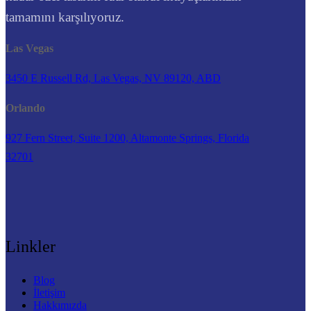
tamamını karşılıyoruz.
Las Vegas
3450 E Russell Rd, Las Vegas, NV 89120, ABD
Orlando
927 Fern Street, Suite 1200, Altamonte Springs, Florida
32701
Linkler
Blog
İletişim
Hakkımızda