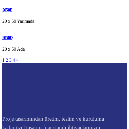
2050E
20 x 50
Yarımada
2050D
20 x 50
Ada
1
2
3
4
»
Proje tasarımından üretim, teslim ve kuruluma
kadar özel tasarım fuar standı ihtiyaçlarınızın