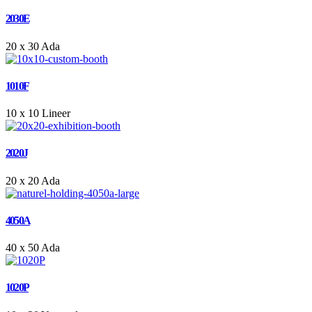
2030E
20 x 30
Ada
1010F
10 x 10
Lineer
2020J
20 x 20
Ada
4050A
40 x 50
Ada
1020P