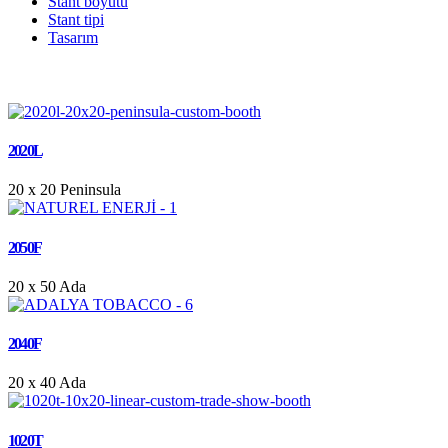
Stant boyutu
Stant tipi
Tasarım
2020L
20 x 20
Peninsula
2050F
20 x 50
Ada
2040F
20 x 40
Ada
1020T