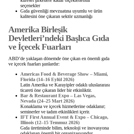
küresel şirketlere kadar ölçeklenebilir
seçenekler
Gıda güvenliği mevzuatına uyumlu ve ürün
kalitesini öne çıkaran sektör uzmanlığı
Amerika Birleşik
Devletleri’ndeki Başlıca Gıda
ve İçecek Fuarları
ABD’de yaklaşan dönemde öne çıkan en önemli gıda
ve içecek fuarları şunlardır:
Americas Food & Beverage Show – Miami,
Florida (14–16 Eylül 2026)
Latin Amerika ve Karayipler odaklı uluslararası
ticareti öne çıkaran lider bir etkinliktir.
Bar & Restaurant Expo – Las Vegas,
Nevada (24–25 Mart 2026)
Konaklama ve içecek hizmetlerine odaklanır;
seminerler ve tadım etkinlikleri içerir.
IFT First Annual Event & Expo – Chicago,
Illinois (12–15 Temmuz 2026)
Gıda üretiminde bilim, teknoloji ve inovasyona
odaklanan önemli bir organizasyondur.