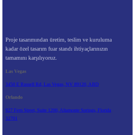
Proje tasarımından üretim, teslim ve kuruluma
kadar özel tasarım fuar standı ihtiyaçlarınızın
tamamını karşılıyoruz.
Las Vegas
3450 E Russell Rd, Las Vegas, NV 89120, ABD
Orlando
927 Fern Street, Suite 1200, Altamonte Springs, Florida
32701