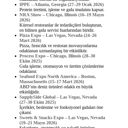
IPPE – Atlanta, Georgia (27–29 Ocak 2026)
Protein üretimi, işleme ve gıda imalatını kapsar.
NRA Show – Chicago, Illinois (16–19 Mayıs
2026)
Küresel restoranlar ile tedarikçileri buluşturan,
en bilinen gıda servisi fuarlarından biridir.
Pizza Expo – Las Vegas, Nevada (24–26
Mart 2026)
Pizza, fırıncılık ve restoran inovasyonlarına
odaklanan uzmanlaşmış bir etkinliktir.
Process Expo – Chicago, Illinois (28–30
Ekim 2025)
Gıda işleme, otomasyon ve üretim çözümlerine
odaklanır.
Seafood Expo North America – Boston,
Massachusetts (15–17 Mart 2026)
ABD’nin deniz ürünleri odaklı en büyük
etkinliğidir.
SupplySide Global – Las Vegas, Nevada
(27–30 Ekim 2025)
İçerikler, beslenme ve fonksiyonel gıdaları öne
çıkarır.
Sweets & Snacks Expo – Las Vegas, Nevada
(19–21 Mayıs 2026)
Şekerleme, atıştırmalık ve paketli ürünlere