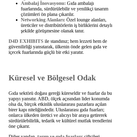
Ambalaj İnovasyonu:
Gıda ambalajı
fuarlarında, sürdürülebilir ve yenilikçi tasarım
çözümleri ön plana çıkarılır.
Networking Alanları:
Özel lounge alanları,
üreticiler ve distribütörlerin iş birliklerini detaylı
şekilde görüşmesine olanak tanır.
D4D EXHIBITS
ile standınız; hem lezzeti hem de
güvenilirliği yansıtarak, ülkenin önde gelen gıda ve
içecek fuarlarında güçlü bir etki yaratır.
Küresel ve Bölgesel Odak
Gıda sektörü doğası gereği küreseldir ve fuarlar da bu
yapıyı yansıtır. ABD, ölçek açısından lider konumda
olsa da, birçok etkinlik uluslararası pazarlara açılan
birer kapı niteliğindedir. Uluslararası gıda fuarları;
onlarca ülkeden üretici ve alıcıyı bir araya getirerek
sürdürülebilirlik, tedarik ve kültürel mutfak trendlerini
öne çıkarır.
Diğer yandan,
tarım ve gıda fuarları
; çiftçileri,