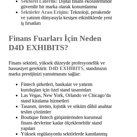
Sektörel Liderlik:
Dijital finans ekosisteminde
güvenilir bir marka olarak konumlanma
Sektörler Arası Erişim:
Teknoloji, perakende
ve yatırım dünyasıyla kesişen etkinliklerde yeni
iş fırsatları
Finans Fuarları İçin Neden
D4D EXHIBITS?
Finans sektörü, yüksek düzeyde profesyonellik ve
hassasiyet gerektirir.
D4D EXHIBITS
, standınızın
marka prestijinizi yansıtmasını sağlar:
Fintech şirketleri, bankalar ve yatırım
kuruluşları için özel stand tasarımları
Las Vegas, New York, Orlando ve Chicago’da
stand kiralama hizmetleri
Tasarım, üretim, lojistik ve söküm dâhil anahtar
teslim çözümler
Boutique fintech girişimlerinden kurumsal
finans devlerine kadar ölçeklenebilir stand
yapıları
Yüksek regülasyonlu sektörlerde kanıtlanmış