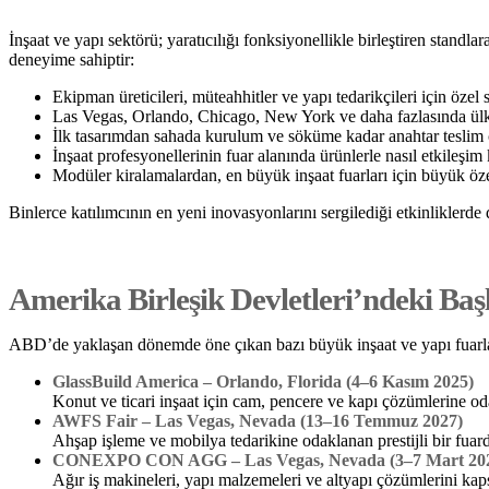
İnşaat ve yapı sektörü; yaratıcılığı fonksiyonellikle birleştiren standlar
deneyime sahiptir:
Ekipman üreticileri, müteahhitler ve yapı tedarikçileri için özel 
Las Vegas, Orlando, Chicago, New York ve daha fazlasında ül
İlk tasarımdan sahada kurulum ve söküme kadar anahtar teslim
İnşaat profesyonellerinin fuar alanında ürünlerle nasıl etkileşi
Modüler kiralamalardan, en büyük inşaat fuarları için büyük öze
Binlerce katılımcının en yeni inovasyonlarını sergilediği etkinliklerd
Amerika Birleşik Devletleri’ndeki Başl
ABD’de yaklaşan dönemde öne çıkan bazı büyük inşaat ve yapı fuarlar
GlassBuild America – Orlando, Florida (4–6 Kasım 2025)
Konut ve ticari inşaat için cam, pencere ve kapı çözümlerine od
AWFS Fair – Las Vegas, Nevada (13–16 Temmuz 2027)
Ahşap işleme ve mobilya tedarikine odaklanan prestijli bir fuard
CONEXPO CON AGG – Las Vegas, Nevada (3–7 Mart 20
Ağır iş makineleri, yapı malzemeleri ve altyapı çözümlerini ka