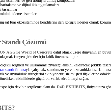
çatı sistemleri ve geri dönüştürülmüş kompozitler
aritalama ve dijital ikiz uygulamaları
i tasarımlar
mluluk izleme sistemleri
nşaat fuar ekosisteminde kendilerini ileri görüşlü liderler olarak konuml
ar Standı Çözümü
ON AGG
ile
World of Concrete
dahil olmak üzere dünyanın en büyük i
ulaşmak isteyen şirketler için kritik öneme sahiptir.
ekli sergileri ve uluslararası ziyaretçi akışını kaldıracak şekilde tasarl
uar standı firması
yla çalışmak, standınızın yerel uzmanlıkla tasarlanması
k ve uyumluluk süreçlerini ekip yönetir; siz müşteri ilişkilerine odaklan
netirken etkinliklerde güçlü bir varlık sürdürmeyi sağlar.
 expo için dev bir sergileme alanı da.
D4D EXHIBITS
, ihtiyacınıza gö
BITS?