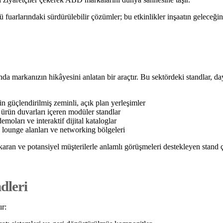
örü fuarlarındaki sürdürülebilir çözümler; bu etkinlikler inşaatın geleceği
anda markanızın hikâyesini anlatan bir araçtır. Bu sektördeki standlar, d
çin güçlendirilmiş zeminli, açık plan yerleşimler
ürün duvarları içeren modüler standlar
ları ve interaktif dijital kataloglar
 lounge alanları ve networking bölgeleri
karan ve potansiyel müşterilerle anlamlı görüşmeleri destekleyen stand ç
dleri
ır: