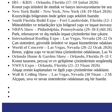
IBS – KBIS – Orlando, Florida (17–19 Şubat 2026)
Konut yapı ürünleri ile mutfak ve banyo inovasyonlarını bir araya 
New York Build – New York, New York (18–19 Mart 2026)
Kuzeydoğu bölgesinin önde gelen yapı sektörü fuarıdır.
South Florida Build Expo – Fort Lauderdale, Florida (12–
Müteahhitler ve tedarikçiler için bölgesel yapı ve inşaat inovasy
NRPA Show – Philadelphia, Pennsylvania (29–30 Eylül 20
Park, rekreasyon ve dış mekân inşaat çözümlerini öne çıkarır.
International Roofing Expo – Las Vegas, Nevada (20–22 O
Çatı sistemleri, güvenlik ürünleri ve inşaat hizmetlerine odaklan
World of Concrete – Las Vegas, Nevada (20–22 Ocak 2026
Beton, yığma yapı ve ticari bina çözümlerine odaklanan, Las Veg
Orlando Home & Garden Show – Orlando, Florida (9–11 
Konut tasarımı, peyzaj ve ev geliştirme çözümlerinin sergilendiği 
NWFA Expo – Orlando, Florida (21–23 Nisan 2026)
Ahşap zemin kaplamaları ve ilgili yapı çözümlerine odaklanır.
Wall & Ceiling Show – Las Vegas, Nevada (30 Nisan – 2 M
Alçıpan, sıva ve tavan sistemlerine odaklanan niş bir fuardır.