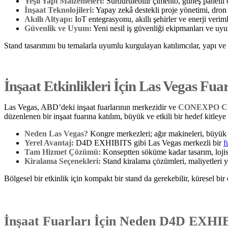
Yeşil Yapı Malzemeleri:
Sürdürülebilir çimento, güneş panelli 
İnşaat Teknolojileri:
Yapay zekâ destekli proje yönetimi, dron h
Akıllı Altyapı:
IoT entegrasyonu, akıllı şehirler ve enerji veriml
Güvenlik ve Uyum:
Yeni nesil iş güvenliği ekipmanları ve uyu
Stand tasarımını bu temalarla uyumlu kurgulayan katılımcılar, yapı ve i
İnşaat Etkinlikleri İçin Las Vegas Fu
Las Vegas, ABD’deki inşaat fuarlarının merkezidir ve
CONEXPO C
düzenlenen bir inşaat fuarına katılım, büyük ve etkili bir hedef kitleye 
Neden Las Vegas?
Kongre merkezleri; ağır makineleri, büyük ölç
Yerel Avantaj:
D4D EXHIBITS gibi Las Vegas merkezli bir
f
Tam Hizmet Çözümü:
Konseptten söküme kadar tasarım, lojisti
Kiralama Seçenekleri:
Stand kiralama çözümleri, maliyetleri yö
Bölgesel bir etkinlik için kompakt bir stand da gerekebilir, küresel bir
İnşaat Fuarları İçin Neden D4D EXHI