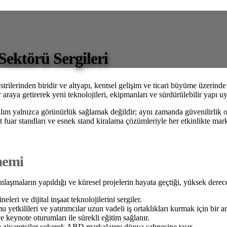
Sektörü Sergileri
rilerinden biridir ve altyapı, kentsel gelişim ve ticari büyüme üzerinde 
ir araya getirerek yeni teknolojileri, ekipmanları ve sürdürülebilir yapı u
 katılım yalnızca görünürlük sağlamak değildir; aynı zamanda güvenilirli
at fuar standları ve esnek stand kiralama çözümleriyle her etkinlikte mark
nemi
k anlaşmaların yapıldığı ve küresel projelerin hayata geçtiği, yüksek der
eleri ve dijital inşaat teknolojilerini sergiler.
yetkilileri ve yatırımcılar uzun vadeli iş ortaklıkları kurmak için bir ar
e keynote oturumları ile sürekli eğitim sağlanır.
ziyaretçiler çekerek ABD markalarını dünya sahnesine taşır.