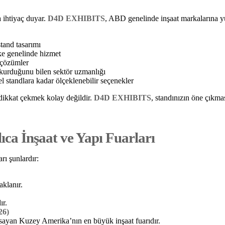
a ihtiyaç duyar.
D4D EXHIBITS
, ABD genelinde inşaat markalarına y
stand tasarımı
ke genelinde hizmet
 çözümler
m kurduğunu bilen sektör uzmanlığı
l standlara kadar ölçeklenebilir seçenekler
e dikkat çekmek kolay değildir.
D4D EXHIBITS
, standınızın öne çıkmas
ıca İnşaat ve Yapı Fuarları
ı şunlardır:
aklanır.
ır.
26)
psayan Kuzey Amerika’nın en büyük inşaat fuarıdır.