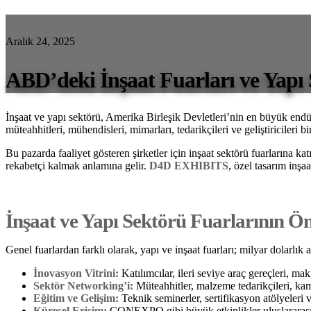
Aralık 24, 2025
ABD’deki İnşaat Fuarları ve Yapı 
İnşaat ve yapı sektörü, Amerika Birleşik Devletleri’nin en büyük endüst
müteahhitleri, mühendisleri, mimarları, tedarikçileri ve geliştiricileri b
Bu pazarda faaliyet gösteren şirketler için inşaat sektörü fuarlarına
rekabetçi kalmak anlamına gelir.
D4D EXHIBITS
, özel tasarım inşa
İnşaat ve Yapı Sektörü Fuarlarının Ö
Genel fuarlardan farklı olarak, yapı ve inşaat fuarları; milyar dolarlı
İnovasyon Vitrini:
Katılımcılar, ileri seviye araç gereçleri, makin
Sektör Networking’i:
Müteahhitler, malzeme tedarikçileri, kamu 
Eğitim ve Gelişim:
Teknik seminerler, sertifikasyon atölyeleri v
Küresel Erişim:
CONEXPO gibi büyük etkinlikler uluslararası 