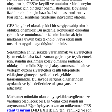
oluşturmak, CES’te keyifli ve unutulmaz bir deneyim
sağlamak için bir diğer önemli stratejidir. Böylesine
özel bir etkinlik için bazı özel stant tasarımlarına ve
fuar standı sergileme fikirlerine ihtiyacınız olabilir.
CES’te, görsel olarak çekici bir sergiye sahip olmak
oldukça önemlidir. Bu nedenle, konukların dikkatini
çekmek ve unutulmaz bir izlenim bırakmak için
markanıza uygun bazı teknoloji veya etkileşimli
unsurları uygulamayı düşünebilirsiniz.
Serginizden en iyi şekilde yararlanmak ve ziyaretçileri
işletmenizle daha fazla zaman geçirmeye teşvik etmek
için, standın gezinmesi kolay olmasını sağlamak
oldukça önemlidir. Ziyaretçi akışı sorunsuz olmalı ve
yerleşim düzeni ziyaretçileri çeşitli bileşenlerle
etkileşime girmeye teşvik edecek şekilde
tasarlanmalıdır. Bu sayede serginiz diğerlerinden
ayrılacak ve iş hedeflerinize ulaşma şansınız
artacaktır.
Markanızı mümkün olan en iyi şekilde sergilemenize
yardımcı olabilecek bir Las Vegas özel standı mı
arıyorsunuz? Eğer öyleyse, o zaman mükemmel CES
stant tasarımı
D4D EXHIBITS’ten. Yenilikçi ve son