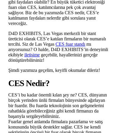
gibi faydaları olabilir? En büyük tüketici elektroniği
fuarı olan CES, katılımcılarına pek çok avantaj
sağlıyor. Biz de bu yazımızda CES nedir, CES’e
katılmanın faydaları nelerdir gibi sorulara yanıt
vereceğiz.
D4D EXHIBITS, Las Vegas merkezli bir stant
üreticisi olarak CES’e katılan firmaların bir numaralı
tercihi. Siz de Las Vegas
CES fuar standı
mı
arıyorsunuz? O halde, D4D EXHIBITS’in deneyimli
ekibiyle
iletişime
geçebilir, hayallerinizi gerçeğe
dönüştürebilirsiniz!
Şimdi yazımıza geçelim, keyifli okumalar dileriz!
CES Nedir?
CES’i bu kadar önemli kılan şey ne? CES, dünyanın
birçok yerinden ünlü firmaları bünyesinde ağırlayan
bir fuardır. Bu fuarda teknolojinin son gelişmelerini
rahatlıkla görebileceğiniz gibi kendi firmanızı da
başarıyla sergileyebilirsiniz.
Fuarlar genel anlamda firmalara pazarlama ve satış
konusunda büyük destekler sağlar. CES ise kendi
sektörünün öncüsü bir fuar olarak birçok firmanın