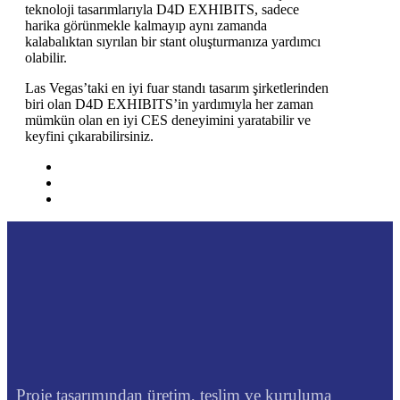
teknoloji tasarımlarıyla D4D EXHIBITS, sadece
harika görünmekle kalmayıp aynı zamanda
kalabalıktan sıyrılan bir stant oluşturmanıza yardımcı
olabilir.
Las Vegas’taki en iyi fuar standı tasarım şirketlerinden
biri olan D4D EXHIBITS’in yardımıyla her zaman
mümkün olan en iyi CES deneyimini yaratabilir ve
keyfini çıkarabilirsiniz.
Proje tasarımından üretim, teslim ve kuruluma