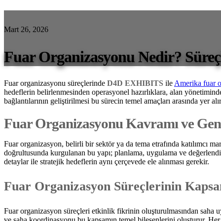
Mart 26, 2026
Fuar Organizasyonu Nedir? Süreçl
Fuar organizasyonu süreçlerinde
D4D EXHIBITS
ile
Amerika fuar 
hedeflerin belirlenmesinden operasyonel hazırlıklara, alan yönetiminde
bağlantılarının geliştirilmesi bu sürecin temel amaçları arasında yer alır
Fuar Organizasyonu Kavramı ve Gene
Fuar organizasyon, belirli bir sektör ya da tema etrafında katılımcı marka
doğrultusunda kurgulanan bu yapı; planlama, uygulama ve değerlendir
detaylar ile stratejik hedeflerin aynı çerçevede ele alınması gerekir.
Fuar Organizasyon Süreçlerinin Kaps
Fuar organizasyon süreçleri etkinlik fikrinin oluşturulmasından saha u
ve saha koordinasyonu bu kapsamın temel bileşenlerini oluşturur. Her aşa