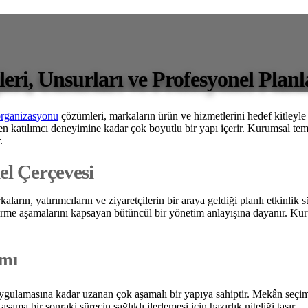
eri, Unsurları ve Profesyonel Plan
organizasyonu
çözümleri, markaların ürün ve hizmetlerini hedef kitleyle 
n katılımcı deneyimine kadar çok boyutlu bir yapı içerir. Kurumsal temsi
.
l Çerçevesi
ların, yatırımcıların ve ziyaretçilerin bir araya geldiği planlı etkinlik sü
me aşamalarını kapsayan bütüncül bir yönetim anlayışına dayanır. Kurum
amı
ygulamasına kadar uzanan çok aşamalı bir yapıya sahiptir. Mekân seçimi,
ma bir sonraki sürecin sağlıklı ilerlemesi için hazırlık niteliği taşır.