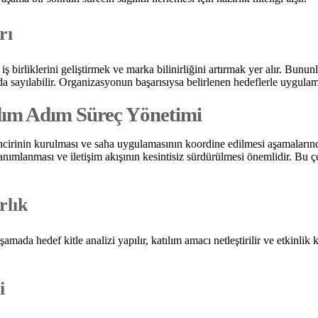
rı
birliklerini geliştirmek ve marka bilinirliğini artırmak yer alır. Bununla
da sayılabilir. Organizasyonun başarısıysa belirlenen hedeflerle uygulam
dım Adım Süreç Yönetimi
 zincirinin kurulması ve saha uygulamasının koordine edilmesi aşamaların
tanımlanması ve iletişim akışının kesintisiz sürdürülmesi önemlidir. Bu
rlık
mada hedef kitle analizi yapılır, katılım amacı netleştirilir ve etkinlik 
i