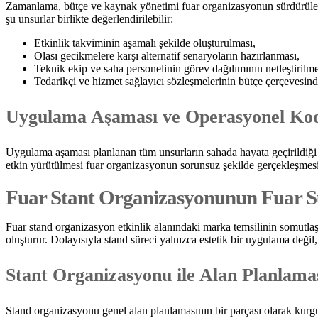
Zamanlama, bütçe ve kaynak yönetimi fuar organizasyonun sürdürülebilir
şu unsurlar birlikte değerlendirilebilir:
Etkinlik takviminin aşamalı şekilde oluşturulması,
Olası gecikmelere karşı alternatif senaryoların hazırlanması,
Teknik ekip ve saha personelinin görev dağılımının netleştirilme
Tedarikçi ve hizmet sağlayıcı sözleşmelerinin bütçe çerçevesin
Uygulama Aşaması ve Operasyonel Ko
Uygulama aşaması planlanan tüm unsurların sahada hayata geçirildiği s
etkin yürütülmesi fuar organizasyonun sorunsuz şekilde gerçekleşmesi
Fuar Stant Organizasyonunun Fuar S
Fuar stand organizasyon etkinlik alanındaki marka temsilinin somutlaşt
oluşturur. Dolayısıyla stand süreci yalnızca estetik bir uygulama değil, st
Stant Organizasyonu ile Alan Planlamas
Stand organizasyonu genel alan planlamasının bir parçası olarak kurgul