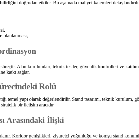
liğini doğrudan etkiler. Bu aşamada maliyet kalemleri detaylandırılır v
si,
de planlanması,
ordinasyon
üreçtir. Alan kurulumları, teknik testler, güvenlik kontrolleri ve kat
ne katkı sağlar.
ürecindeki Rolü
ığı temel yapı olarak değerlendirilir. Stand tasarımı, teknik kurulum, g
ratejik bir iletişim aracıdır.
ı Arasındaki İlişki
anır. Koridor genişlikleri, ziyaretçi yoğunluğu ve komşu stand konumları