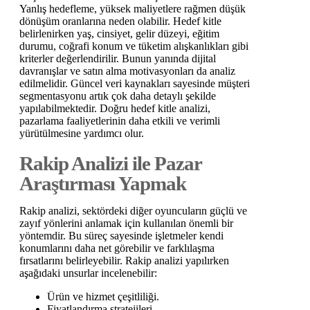
Yanlış hedefleme, yüksek maliyetlere rağmen düşük
dönüşüm oranlarına neden olabilir. Hedef kitle
belirlenirken yaş, cinsiyet, gelir düzeyi, eğitim
durumu, coğrafi konum ve tüketim alışkanlıkları gibi
kriterler değerlendirilir. Bunun yanında dijital
davranışlar ve satın alma motivasyonları da analiz
edilmelidir. Güncel veri kaynakları sayesinde müşteri
segmentasyonu artık çok daha detaylı şekilde
yapılabilmektedir. Doğru hedef kitle analizi,
pazarlama faaliyetlerinin daha etkili ve verimli
yürütülmesine yardımcı olur.
Rakip Analizi ile Pazar
Araştırması Yapmak
Rakip analizi, sektördeki diğer oyuncuların güçlü ve
zayıf yönlerini anlamak için kullanılan önemli bir
yöntemdir. Bu süreç sayesinde işletmeler kendi
konumlarını daha net görebilir ve farklılaşma
fırsatlarını belirleyebilir. Rakip analizi yapılırken
aşağıdaki unsurlar incelenebilir:
Ürün ve hizmet çeşitliliği.
Fiyatlandırma stratejileri.