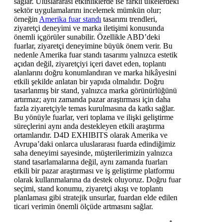
sağlar. Uluslararası etkinliklerde ise farklı ülkelerdeki
sektör uygulamalarını incelemek mümkün olur;
örneğin
Amerika fuar standı
tasarımı trendleri,
ziyaretçi deneyimi ve marka iletişimi konusunda
önemli içgörüler sunabilir. Özellikle ABD’deki
fuarlar, ziyaretçi deneyimine büyük önem verir. Bu
nedenle Amerika fuar standı tasarımı yalnızca estetik
açıdan değil, ziyaretçiyi içeri davet eden, toplantı
alanlarını doğru konumlandıran ve marka hikâyesini
etkili şekilde anlatan bir yapıda olmalıdır. Doğru
tasarlanmış bir stand, yalnızca marka görünürlüğünü
artırmaz; aynı zamanda pazar araştırması için daha
fazla ziyaretçiyle temas kurulmasına da katkı sağlar.
Bu yönüyle fuarlar, veri toplama ve ilişki geliştirme
süreçlerini aynı anda destekleyen etkili araştırma
ortamlarıdır. D4D EXHIBITS olarak Amerika ve
Avrupa’daki onlarca uluslararası fuarda edindiğimiz
saha deneyimi sayesinde, müşterilerimizin yalnızca
stand tasarlamalarına değil, aynı zamanda fuarları
etkili bir pazar araştırması ve iş geliştirme platformu
olarak kullanmalarına da destek oluyoruz. Doğru fuar
seçimi, stand konumu, ziyaretçi akışı ve toplantı
planlaması gibi stratejik unsurlar, fuardan elde edilen
ticari verimin önemli ölçüde artmasını sağlar.