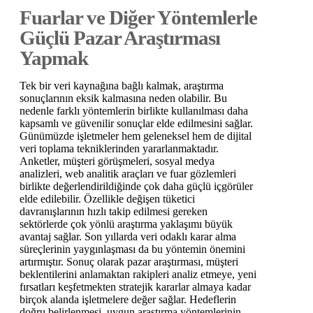
Fuarlar ve Diğer Yöntemlerle
Güçlü Pazar Araştırması
Yapmak
Tek bir veri kaynağına bağlı kalmak, araştırma
sonuçlarının eksik kalmasına neden olabilir. Bu
nedenle farklı yöntemlerin birlikte kullanılması daha
kapsamlı ve güvenilir sonuçlar elde edilmesini sağlar.
Günümüzde işletmeler hem geleneksel hem de dijital
veri toplama tekniklerinden yararlanmaktadır.
Anketler, müşteri görüşmeleri, sosyal medya
analizleri, web analitik araçları ve fuar gözlemleri
birlikte değerlendirildiğinde çok daha güçlü içgörüler
elde edilebilir. Özellikle değişen tüketici
davranışlarının hızlı takip edilmesi gereken
sektörlerde çok yönlü araştırma yaklaşımı büyük
avantaj sağlar. Son yıllarda veri odaklı karar alma
süreçlerinin yaygınlaşması da bu yöntemin önemini
artırmıştır. Sonuç olarak pazar araştırması, müşteri
beklentilerini anlamaktan rakipleri analiz etmeye, yeni
fırsatları keşfetmekten stratejik kararlar almaya kadar
birçok alanda işletmelere değer sağlar. Hedeflerin
doğru belirlenmesi, uygun araştırma yöntemlerinin