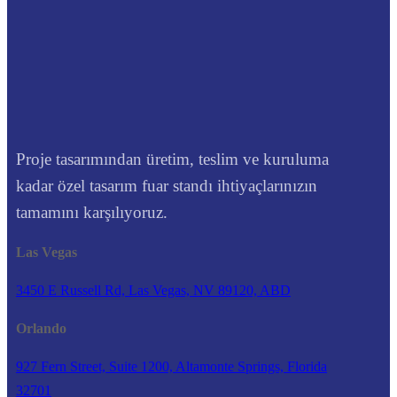
Proje tasarımından üretim, teslim ve kuruluma
kadar özel tasarım fuar standı ihtiyaçlarınızın
tamamını karşılıyoruz.
Las Vegas
3450 E Russell Rd, Las Vegas, NV 89120, ABD
Orlando
927 Fern Street, Suite 1200, Altamonte Springs, Florida
32701