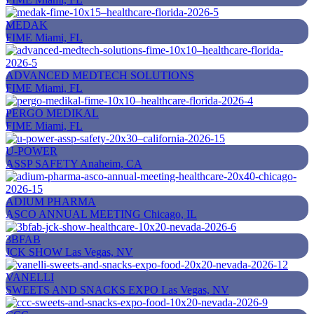
MEDAK
FIME
Miami, FL
ADVANCED MEDTECH SOLUTIONS
FIME
Miami, FL
PERGO MEDIKAL
FIME
Miami, FL
U-POWER
ASSP SAFETY
Anaheim, CA
ADIUM PHARMA
ASCO ANNUAL MEETING
Chicago, IL
3BFAB
JCK SHOW
Las Vegas, NV
VANELLI
SWEETS AND SNACKS EXPO
Las Vegas, NV