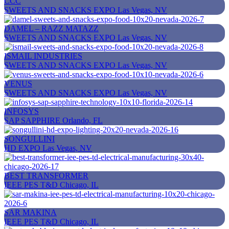
CCC
SWEETS AND SNACKS EXPO
Las Vegas, NV
DAMEL – RAZZ MATAZZ
SWEETS AND SNACKS EXPO
Las Vegas, NV
ISMAIL INDUSTRIES
SWEETS AND SNACKS EXPO
Las Vegas, NV
VENUS
SWEETS AND SNACKS EXPO
Las Vegas, NV
INFOSYS
SAP SAPPHIRE
Orlando, FL
SONGULLINI
HD EXPO
Las Vegas, NV
BEST TRANSFORMER
IEEE PES T&D
Chicago, IL
SAR MAKINA
IEEE PES T&D
Chicago, IL