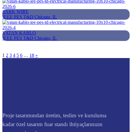
SARK WIRE
IEEE PES T&D
Chicago, IL
VATAN KABLO
IEEE PES T&D
Chicago, IL
1
2
3
4
5
6
…
18
»
Proje tasarımından üretim, teslim ve kuruluma
kadar özel tasarım fuar standı ihtiyaçlarınızın