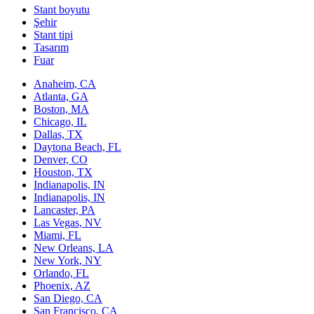
Stant boyutu
Şehir
Stant tipi
Tasarım
Fuar
Anaheim, CA
Atlanta, GA
Boston, MA
Chicago, IL
Dallas, TX
Daytona Beach, FL
Denver, CO
Houston, TX
Indianapolis, IN
Indianapolis, IN
Lancaster, PA
Las Vegas, NV
Miami, FL
New Orleans, LA
New York, NY
Orlando, FL
Phoenix, AZ
San Diego, CA
San Francisco, CA