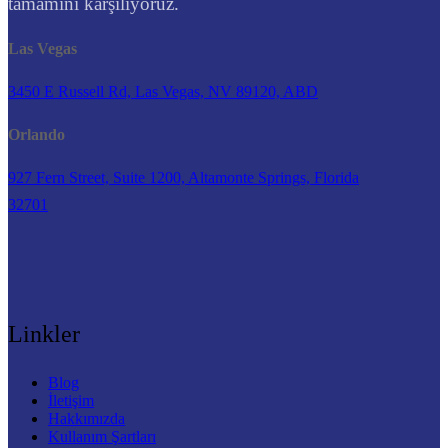
tamamını karşılıyoruz.
Las Vegas
3450 E Russell Rd, Las Vegas, NV 89120, ABD
Orlando
927 Fern Street, Suite 1200, Altamonte Springs, Florida
32701
Linkler
Blog
İletişim
Hakkımızda
Kullanım Şartları