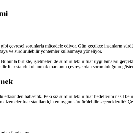
emi
gibi çevresel sorunlarla mücadele ediyor. Gün geçtikçe insanların sürdü
rmaya ve sürdürülebilir yöntemler kullanmaya yöneliyor.
Bununla birlikte, işletmeleri de sürdürülebilir fuar uygulamaları gerçekl
ebilir fuar standı kullanmak markanın çevreye olan sorumluluğunu göster
emek
 etkisinden bahsettik. Peki siz sürdürülebilir fuar hedeflerini nasıl bel
 malzemeler fuar stantları için en uygun sürdürülebilir seçeneklerdir? Çe
rından faydalanın.