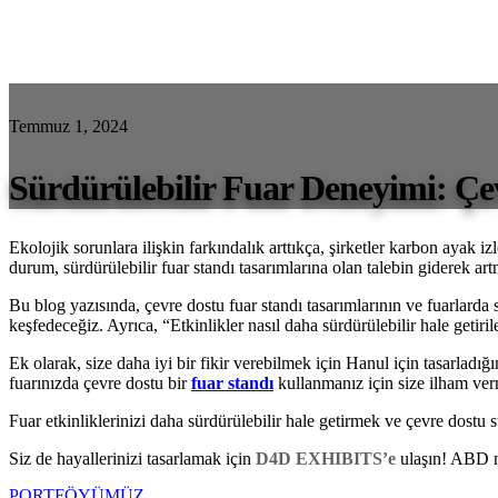
Temmuz 1, 2024
Sürdürülebilir Fuar Deneyimi: Çe
Ekolojik sorunlara ilişkin farkındalık arttıkça, şirketler karbon ayak iz
durum, sürdürülebilir fuar standı tasarımlarına olan talebin giderek ar
Bu blog yazısında, çevre dostu fuar standı tasarımlarının ve fuarlarda s
keşfedeceğiz. Ayrıca, “Etkinlikler nasıl daha sürdürülebilir hale getiril
Ek olarak, size daha iyi bir fikir verebilmek için Hanul için tasarladığ
fuarınızda çevre dostu bir
fuar standı
kullanmanız için size ilham ver
Fuar etkinliklerinizi daha sürdürülebilir hale getirmek ve çevre dostu
Siz de hayallerinizi tasarlamak için
D4D EXHIBITS’e
ulaşın! ABD me
PORTFÖYÜMÜZ