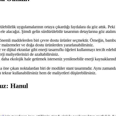
lebilirlik uygulamalarının ortaya çıkardığı faydalara da göz attık. Peki e
 ele alacağız. Şimdi gelin sürdürülebilir tasarımın detaylarına göz atalım
n önemli maddelerden biri çevre dostu ürünler seçmektir. Örneğin, bambu
r malzemeler ve doğa dostu ürünlerden yararlanabilirsiniz.
ve dijital ekranlar gibi enerji tasarruflu öğeleri kullanmayı tercih edebi
 maliyetlerinizi de azaltabilirsiniz.
 daha ekolojik hale getirmek isterseniz yenilenebilir enerji kaynakların
da öne çıkan noktalardan biri de modüler stant tasarımıdır. Aynı zaman
tekrar kullanabilirsiniz hem de maliyetleri düşürebilirsiniz.
muz: Hanul