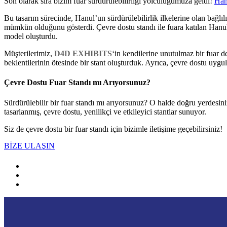
Son olarak sıra bizim fuar sürdürülebilirliği yolculuğumuza geldi!
Han
Bu tasarım sürecinde, Hanul’un sürdürülebilirlik ilkelerine olan bağlıl
mümkün olduğunu gösterdi. Çevre dostu standı ile fuara katılan Hanul,
model oluşturdu.
Müşterilerimiz,
D4D EXHIBITS
‘in kendilerine unutulmaz bir fuar de
beklentilerinin ötesinde bir stant oluşturduk. Ayrıca, çevre dostu uyg
Çevre Dostu Fuar Standı mı Arıyorsunuz?
Sürdürülebilir bir fuar standı mı arıyorsunuz? O halde doğru yerdesin
tasarlanmış, çevre dostu, yenilikçi ve etkileyici stantlar sunuyor.
Siz de çevre dostu bir fuar standı için bizimle iletişime geçebilirsiniz!
BİZE ULAŞIN