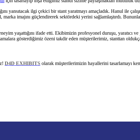
ul
için tasarlayıp inşa ettiğimiz standı sizinle paylaşmaktan mutluluk d
ığını yansıtacak ilgi çekici bir stant yaratmayı amaçladık. Hanul ile çal
 marka imajını güçlendirerek sektördeki yerini sağlamlaştırdı. Bununla 
neyim yaşattığını ifade etti. Ekibimizin profesyonel duruşu, yaratıcı ve 
ulamalara gösterdiğimiz özeni takdir eden müşterilerimiz, stanttan oldu
iz!
D4D EXHIBITS
olarak müşterilerimizin hayallerini tasarlamayı ke