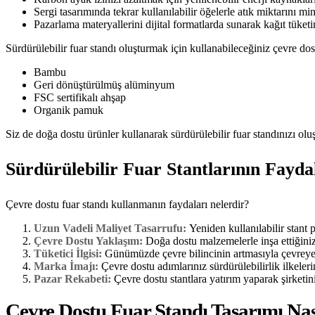
Sergi tasarımında tekrar kullanılabilir öğelerle atık miktarını mi
Pazarlama materyallerini dijital formatlarda sunarak kağıt tüketi
Sürdürülebilir fuar standı oluşturmak için kullanabileceğiniz çevre do
Bambu
Geri dönüştürülmüş alüminyum
FSC sertifikalı ahşap
Organik pamuk
Siz de doğa dostu ürünler kullanarak sürdürülebilir fuar standınızı oluş
Sürdürülebilir Fuar Stantlarının Fayda
Çevre dostu fuar standı kullanmanın faydaları nelerdir?
Uzun Vadeli Maliyet Tasarrufu:
Yeniden kullanılabilir stant 
Çevre Dostu Yaklaşım:
Doğa dostu malzemelerle inşa ettiğiniz
Tüketici İlgisi:
Günümüzde çevre bilincinin artmasıyla çevreye du
Marka İmajı:
Çevre dostu adımlarınız sürdürülebilirlik ilkeleri
Pazar Rekabeti:
Çevre dostu stantlara yatırım yaparak şirketi
Çevre Dostu Fuar Standı Tasarımı Nas