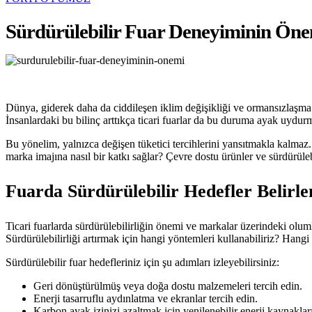
Sürdürülebilir Fuar Deneyiminin Ön
Dünya, giderek daha da ciddileşen iklim değişikliği ve ormansızlaşma 
İnsanlardaki bu bilinç arttıkça ticari fuarlar da bu duruma ayak uydu
Bu yönelim, yalnızca değişen tüketici tercihlerini yansıtmakla kalmaz. 
marka imajına nasıl bir katkı sağlar? Çevre dostu ürünler ve sürdürül
Fuarda Sürdürülebilir Hedefler Belirl
Ticari fuarlarda sürdürülebilirliğin önemi ve markalar üzerindeki olumlu
Sürdürülebilirliği artırmak için hangi yöntemleri kullanabiliriz? Hangi
Sürdürülebilir fuar hedefleriniz için şu adımları izleyebilirsiniz:
Geri dönüştürülmüş veya doğa dostu malzemeleri tercih edin.
Enerji tasarruflu aydınlatma ve ekranlar tercih edin.
Karbon ayak izinizi azaltmak için yenilenebilir enerji kaynakla