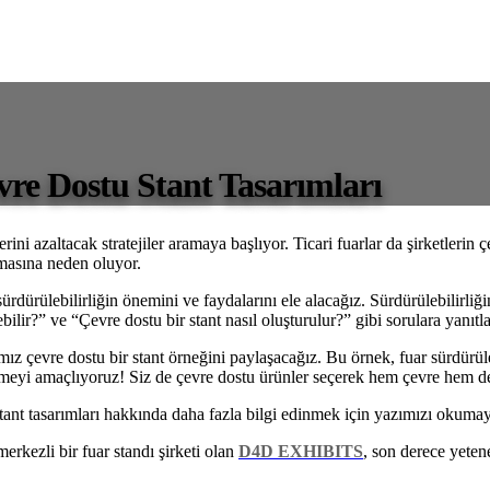
vre Dostu Stant Tasarımları
lerini azaltacak stratejiler aramaya başlıyor. Ticari fuarlar da şirketleri
tmasına neden oluyor.
ürdürülebilirliğin önemini ve faydalarını ele alacağız. Sürdürülebilirliğin
ebilir?” ve “Çevre dostu bir stant nasıl oluşturulur?” gibi sorulara yanıtl
ımız çevre dostu bir stant örneğini paylaşacağız. Bu örnek, fuar sürdürül
meyi amaçlıyoruz! Siz de çevre dostu ürünler seçerek hem çevre hem de 
 stant tasarımları hakkında daha fazla bilgi edinmek için yazımızı okum
rkezli bir fuar standı şirketi olan
D4D EXHIBITS
, son derece yeten