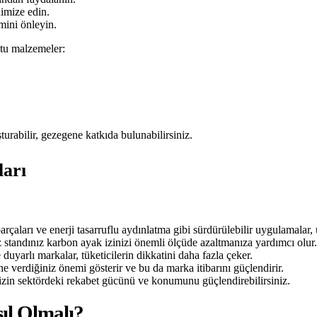
nimize edin.
mini önleyin.
stu malzemeler:
turabilir, gezegene katkıda bulunabilirsiniz.
ları
parçaları ve enerji tasarruflu aydınlatma gibi sürdürülebilir uygulamalar,
 standınız karbon ayak izinizi önemli ölçüde azaltmanıza yardımcı olur.
yarlı markalar, tüketicilerin dikkatini daha fazla çeker.
ne verdiğiniz önemi gösterir ve bu da marka itibarını güçlendirir.
nizin sektördeki rekabet gücünü ve konumunu güçlendirebilirsiniz.
ıl Olmalı?