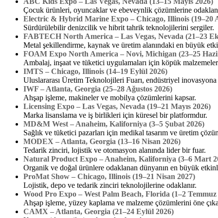
ABC Kids Expo – Las Vegas, Nevada (13–15 Mayıs 2026)
Çocuk ürünleri, oyuncaklar ve ebeveynlik çözümlerine odaklanan 
Electric & Hybrid Marine Expo – Chicago, Illinois (19–20 
Sürdürülebilir denizcilik ve hibrit tahrik teknolojilerini sergiler.
FABTECH North America – Las Vegas, Nevada (21–23 Ek
Metal şekillendirme, kaynak ve üretim alanındaki en büyük etki
FOAM Expo North America – Novi, Michigan (23–25 Hazi
Ambalaj, inşaat ve tüketici uygulamaları için köpük malzemeler
IMTS – Chicago, Illinois (14–19 Eylül 2026)
Uluslararası Üretim Teknolojileri Fuarı, endüstriyel inovasyona
IWF – Atlanta, Georgia (25–28 Ağustos 2026)
Ahşap işleme, makineler ve mobilya çözümlerini kapsar.
Licensing Expo – Las Vegas, Nevada (19–21 Mayıs 2026)
Marka lisanslama ve iş birlikleri için küresel bir platformdur.
MD&M West – Anaheim, Kaliforniya (3–5 Şubat 2026)
Sağlık ve tüketici pazarları için medikal tasarım ve üretim çözüm
MODEX – Atlanta, Georgia (13–16 Nisan 2026)
Tedarik zinciri, lojistik ve otomasyon alanında lider bir fuar.
Natural Product Expo – Anaheim, Kaliforniya (3–6 Mart 2
Organik ve doğal ürünlere odaklanan dünyanın en büyük etkinl
ProMat Show – Chicago, Illinois (19–21 Nisan 2027)
Lojistik, depo ve tedarik zinciri teknolojilerine odaklanır.
Wood Pro Expo – West Palm Beach, Florida (1–2 Temmuz
Ahşap işleme, yüzey kaplama ve malzeme çözümlerini öne çıkar
CAMX – Atlanta, Georgia (21–24 Eylül 2026)