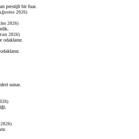
prestijli bir fuar.
Ağustos 2026)
im 2026)
nlik.
ran 2026)
e odaklanır.
 odaklanır.
leri sunar.
026)
iği.
 2026)
ır.