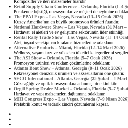
Kompozitler ve ileri malzemeler fuarıdır.
Retail Supply Chain Conference – Orlando, Florida (1–4 Ş
Perakende lojistiği, operasyonlar ve müşteri deneyimine odaklan
The PPAI Expo – Las Vegas, Nevada (13–15 Ocak 2026)
Kuzey Amerika’nın en büyük promosyon ürünleri fuarıdır.
National Hardware Show – Las Vegas, Nevada (31 Mart – 
Hırdavat, el aletleri ve ev geliştirme sektörünün lider etkinliği.
Rental Rally Trade Show – Las Vegas, Nevada (11–14 Oca
Alet, inşaat ve ekipman kiralama hizmetlerine odaklanır.
Alternative Products – Miami, Florida (12–14 Mart 2026)
Wellness, yaşam tarzı ve yükselen tüketici kategorilerini sergiler
The ASI Show – Orlando, Florida (5–7 Ocak 2026)
Promosyon ürünleri ve reklam çözümlerine odaklanır.
Atlanta Boat Show – Atlanta, Georgia (8–11 Ocak 2026)
Rekreasyonel denizcilik ürünleri ve aksesuarlarını öne çıkarır.
SECO International – Atlanta, Georgia (25 Şubat – 1 Mart
Göz sağlığı ve optik inovasyonlara adanmış bir etkinliktir.
Orgill Spring Dealer Market – Orlando, Florida (5–7 Şubat
Hırdavat ve yapı malzemeleri dağıtımına odaklanır.
MHI Congress Expo – Las Vegas, Nevada (7–9 Nisan 2026
Prefabrik konut ve tedarik zinciri çözümlerini kapsar.