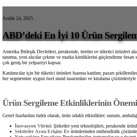
Aralık 24, 2025
ABD’deki En İyi 10 Ürün Sergileme
Amerika Birleşik Devletleri, perakende, üretim ve tüketici ürünleri al
tanıtma, yeni alıcılar çekme ve marka kimliklerini güçlendirme fırsatı
çok geniş bir yelpazeyi kapsar.
Katılımcılar için bir tüketici ürünleri fuarına katılım; pazarı şekillen
her segmentine uygun özel stand tasarımları ve kiralama çözümleriyle 
Ürün Sergileme Etkinliklerinin Önem
Genel fuarlardan farklı olarak, ürün odaklı etkinlikler; sunum, ambalaj
İnovasyon Vitrini:
Şirketler yeni teknolojileri, perakende ürünle
Sektörler Arası Erişim:
Ev ürünlerinden mühendislik çözümleri
Networking Fırsatları:
Perakendeciler, toptancılar ve e-ticaret 