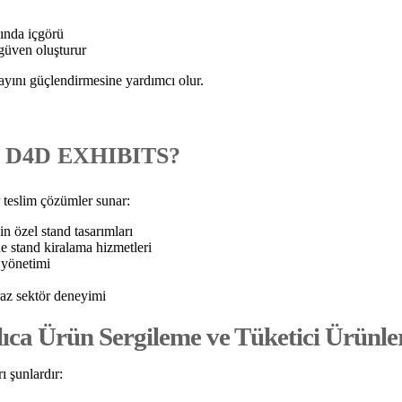
kında içgörü
 güven oluşturur
ayını güçlendirmesine yardımcı olur.
den D4D EXHIBITS?
 teslim çözümler sunar:
in özel stand tasarımları
e stand kiralama hizmetleri
 yönetimi
az sektör deneyimi
lıca Ürün Sergileme ve Tüketici Ürünle
 şunlardır: