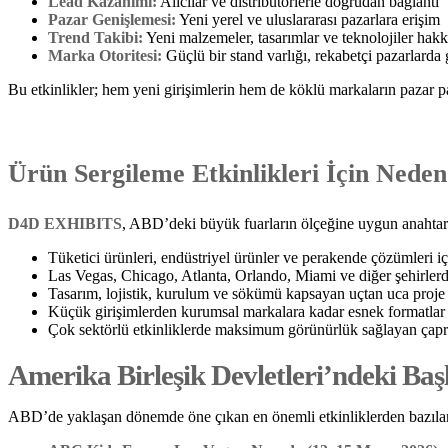
Lead Kazanımı:
Alıcılar ve distribütörlerle doğrudan bağlantı
Pazar Genişlemesi:
Yeni yerel ve uluslararası pazarlara erişim
Trend Takibi:
Yeni malzemeler, tasarımlar ve teknolojiler hak
Marka Otoritesi:
Güçlü bir stand varlığı, rekabetçi pazarlarda
Bu etkinlikler; hem yeni girişimlerin hem de köklü markaların pazar p
Ürün Sergileme Etkinlikleri İçin Ne
D4D EXHIBITS
, ABD’deki büyük fuarların ölçeğine uygun anahtar
Tüketici ürünleri, endüstriyel ürünler ve perakende çözümleri iç
Las Vegas, Chicago, Atlanta, Orlando, Miami ve diğer şehirlerd
Tasarım, lojistik, kurulum ve sökümü kapsayan uçtan uca proje
Küçük girişimlerden kurumsal markalara kadar esnek formatlar
Çok sektörlü etkinliklerde maksimum görünürlük sağlayan çapr
Amerika Birleşik Devletleri’ndeki Baş
ABD’de yaklaşan dönemde öne çıkan en önemli etkinliklerden bazıları