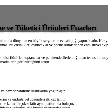
 ve Tüketici Ürünleri Fuarları
anlarında dünyanın en büyük sergilerine ev sahipliği yapmaktadır. Her yı
 sunar. Bu etkinlikler; oyuncaklar ve çocuk ürünlerinden endüstriyel ekip
diren distribütörler, toptancılar ve perakendecilerle doğrudan temas kurmay
markaların görünürlüğünü artırır.
i
 ve pazarlanabilirlik unsurlarına yoğunlaşır.
rini ve endüstriyel çözümleri ilk kez tanıtır.
ne kadar birçok sektör aynı platformda buluşur.
liderleri tedarikçilerle birebir görüşmeler yapar.