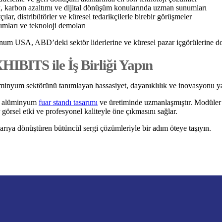
, karbon azaltımı ve dijital dönüşüm konularında uzman sunumları
ılar, distribütörler ve küresel tedarikçilerle birebir görüşmeler
tımları ve teknoloji demoları
minum USA, ABD’deki sektör liderlerine ve küresel pazar içgörülerine do
IBITS ile İş Birliği Yapın
um sektörünü tanımlayan hassasiyet, dayanıklılık ve inovasyonu yansıt
ım alüminyum
fuar standı tasarımı
ve üretiminde uzmanlaşmıştır. Modüler st
örsel etki ve profesyonel kaliteyle öne çıkmasını sağlar.
arıya dönüştüren bütüncül sergi çözümleriyle bir adım öteye taşıyın.