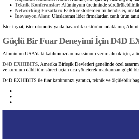
Teknik Konferanslar:
Alüminyum üretiminde sürdürülebilirlik
Networking Fırsatları:
Farklı sektörlerden mühendisler, imalatç
İnovasyon Alanı:
Uluslararası lider firmalardan canlı ürün tanı
İster inşaat, ister otomotiv ya da havacılık sektörüne odaklanın; Alu
Güçlü Bir Fuar Deneyimi İçin D4D EXH
Aluminum USA’daki katılımınızdan maksimum verim almak için, alüminy
D4D EXHIBITS
, Amerika Birleşik Devletleri genelinde özel tasar
ve kurulum dâhil tüm süreci uçtan uca yöneterek markanızın güçlü bir g
D4D EXHIBITS ile fuar katılımınızı yaratıcı, teknik ve ölçülebilir baş