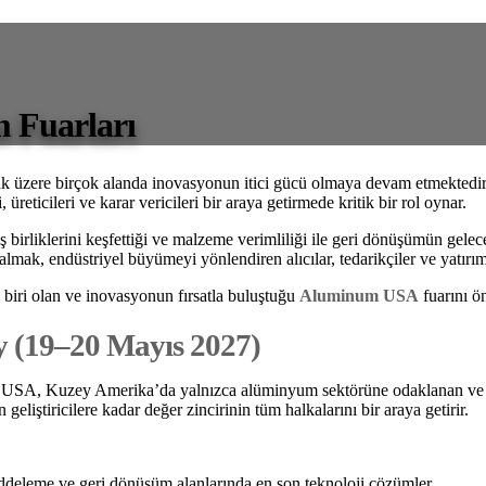
 Fuarları
ak üzere birçok alanda inovasyonun itici gücü olmaya devam etmektedir
 üreticileri ve karar vericileri bir araya getirmede kritik bir rol oynar.
k iş birliklerini keşfettiği ve malzeme verimliliği ile geri dönüşümün gelec
lmak, endüstriyel büyümeyi yönlendiren alıcılar, tedarikçiler ve yatır
biri olan ve inovasyonun fırsatla buluştuğu
Aluminum USA
fuarını ö
y (19–20 Mayıs 2027)
A, Kuzey Amerika’da yalnızca alüminyum sektörüne odaklanan ve iki yıl
geliştiricilere kadar değer zincirinin tüm halkalarını bir araya getirir.
deleme ve geri dönüşüm alanlarında en son teknoloji çözümler