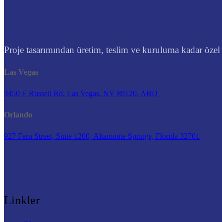
Proje tasarımından üretim, teslim ve kuruluma kadar özel t
Las Vegas
3450 E Russell Rd, Las Vegas, NV 89120, ABD
Orlando
927 Fern Street, Suite 1200, Altamonte Springs, Florida 32701
Linkler