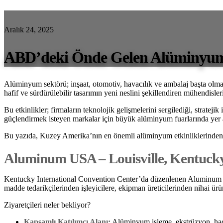
Aralık 24, 2025
ABD’deki Önde Gelen Alüminyum
Alüminyum sektörü; inşaat, otomotiv, havacılık ve ambalaj başta olm
hafif ve sürdürülebilir tasarımın yeni neslini şekillendiren mühendisleri,
Bu etkinlikler; firmaların teknolojik gelişmelerini sergilediği, strateji
güçlendirmek isteyen markalar için büyük alüminyum fuarlarında yer a
Bu yazıda, Kuzey Amerika’nın en önemli alüminyum etkinliklerinden 
Aluminum USA – Louisville, Kentuck
Kentucky International Convention Center’da düzenlenen Aluminum US
madde tedarikçilerinden işleyicilere, ekipman üreticilerinden nihai ürün 
Ziyaretçileri neler bekliyor?
Kapsamlı Katılımcı Alanı:
Alüminyum işleme, ekstrüzyon, had