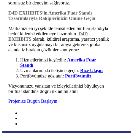
sorunsuz bir deneyim sağlıyoruz.
D4D EXHIBITS’in Amerika Fuar Standı
Tasarımlarıyla Rakiplerinizin Önüne Geçin
Markanızı en iyi şekilde temsil eden bir fuar standıyla
hedef kitlenizi etkilemeye hazır olun.
D4D
EXHIBITS
olarak, kültürel araştırma, yaratıcı yenilik
ve kusursuz uygulamayı bir araya getirerek global
alanda iz bırakan çözümler sunuyoruz.
Hizmetlerimizi keşfedin:
Amerika Fuar
Standı
Uzmanlarımızla iletişime geçin:
Bize Ulaşın
Portföyümüze göz atın:
Portföyümüz
Vizyonunuzu yansıtan ve izleyicilerinizi büyüleyen
bir fuar standına doğru ilk adımı atın!
Projenize Bugün Başlayın