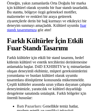
Örneğin, yakın zamanlarda Orta Doğulu bir marka
için kültürel olarak uyumlu bir fuar standı tasarladık.
Bu stantta, bölgeye özgü geleneksel motifler,
malzemeler ve renkleri bir araya getirerek
ziyaretçilerle derin bir bağ kurmayı ve etkileyici bir
deneyim sunmayı amaçladık. Kültürel uyumlu
fuar
standı tasarımımıza
göz atın!
Farklı Kültürler İçin Etkili
Fuar Standı Tasarımı
Farklı kültürler için etkili bir stand tasarımı, hedef
kitlenin kültürel ve estetik tercihlerini derinlemesine
anlamakla başlar. D4D EXHIBITS’te iç mimarlardan
oluşan deneyimli ekibimiz, müşteri gereksinimlerini
yorumlama ve bunları kültürel olarak uyumlu
tasarımlara dönüştürme konusunda mükemmeldir.
Çeşitli kültürler arasında uzun yıllara dayanan çalışma
deneyimimizle, yaratıcılık ve kültürel duyarlılığı
dengeleme sanatında ustalaştık. Farklı bölgeler için
önemli hususlar:
Batı Pazarları:
Genellikle temiz hatlar,
modern estetik ve yenilikçi teknoloji