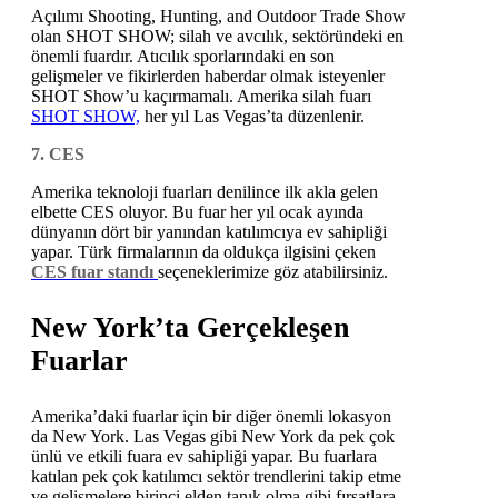
Açılımı Shooting, Hunting, and Outdoor Trade Show
olan SHOT SHOW; silah ve avcılık, sektöründeki en
önemli fuardır. Atıcılık sporlarındaki en son
gelişmeler ve fikirlerden haberdar olmak isteyenler
SHOT Show’u kaçırmamalı. Amerika silah fuarı
SHOT SHOW,
her yıl Las Vegas’ta düzenlenir.
7. CES
Amerika teknoloji fuarları denilince ilk akla gelen
elbette CES oluyor. Bu fuar her yıl ocak ayında
dünyanın dört bir yanından katılımcıya ev sahipliği
yapar. Türk firmalarının da oldukça ilgisini çeken
CES fuar standı
seçeneklerimize göz atabilirsiniz.
New York’ta Gerçekleşen
Fuarlar
Amerika’daki fuarlar için bir diğer önemli lokasyon
da New York. Las Vegas gibi New York da pek çok
ünlü ve etkili fuara ev sahipliği yapar. Bu fuarlara
katılan pek çok katılımcı sektör trendlerini takip etme
ve gelişmelere birinci elden tanık olma gibi fırsatlara