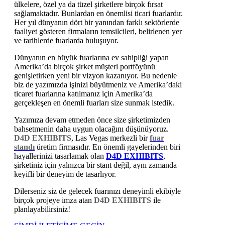
ülkelere, özel ya da tüzel şirketlere birçok fırsat
sağlamaktadır. Bunlardan en önemlisi ticari fuarlardır.
Her yıl dünyanın dört bir yanından farklı sektörlerde
faaliyet gösteren firmaların temsilcileri, belirlenen yer
ve tarihlerde fuarlarda buluşuyor.
Dünyanın en büyük fuarlarına ev sahipliği yapan
Amerika’da birçok şirket müşteri portföyünü
genişletirken yeni bir vizyon kazanıyor. Bu nedenle
biz de yazımızda işinizi büyütmeniz ve Amerika’daki
ticaret fuarlarına katılmanız için Amerika’da
gerçekleşen en önemli fuarları size sunmak istedik.
Yazımıza devam etmeden önce size şirketimizden
bahsetmenin daha uygun olacağını düşünüyoruz.
D4D EXHIBITS
, Las Vegas merkezli bir
fuar
standı
üretim firmasıdır. En önemli gayelerinden biri
hayallerinizi tasarlamak olan
D4D EXHIBITS
,
şirketiniz için yalnızca bir stant değil, aynı zamanda
keyifli bir deneyim de tasarlıyor.
Dilerseniz siz de gelecek fuarınızı deneyimli ekibiyle
birçok projeye imza atan
D4D EXHIBITS
ile
planlayabilirsiniz!