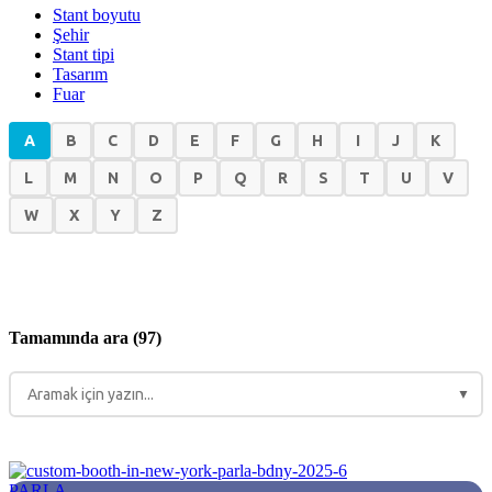
Stant boyutu
Şehir
Stant tipi
Tasarım
Fuar
A
B
C
D
E
F
G
H
I
J
K
L
M
N
O
P
Q
R
S
T
U
V
W
X
Y
Z
Tamamında ara (97)
▼
PARLA