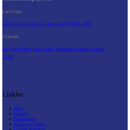
Las Vegas
3450 E Russell Rd, Las Vegas, NV 89120, ABD
Orlando
927 Fern Street, Suite 1200, Altamonte Springs, Florida
32701
Linkler
Blog
İletişim
Hakkımızda
Kullanım Şartları
Gizlilik Politikası