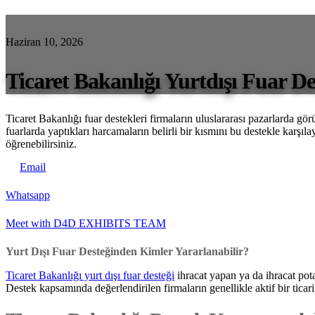
Haziran 10, 2026
Ticaret Bakanlığı Yurtdışı Fuar D
Ticaret Bakanlığı fuar destekleri firmaların uluslararası pazarlarda gör
fuarlarda yaptıkları harcamaların belirli bir kısmını bu destekle karşıl
öğrenebilirsiniz.
Email
Whatsapp
Meet with D4D EXHIBITS TEAM
Yurt Dışı Fuar Desteğinden Kimler Yararlanabilir?
Ticaret Bakanlığı yurt dışı fuar desteği
ihracat yapan ya da ihracat pota
Destek kapsamında değerlendirilen firmaların genellikle aktif bir ticar