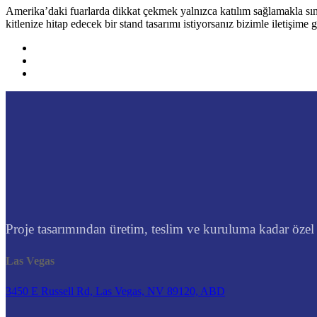
Amerika’daki fuarlarda dikkat çekmek yalnızca katılım sağlamakla sını
kitlenize hitap edecek bir stand tasarımı istiyorsanız bizimle iletişime g
Proje tasarımından üretim, teslim ve kuruluma kadar özel t
Las Vegas
3450 E Russell Rd, Las Vegas, NV 89120, ABD