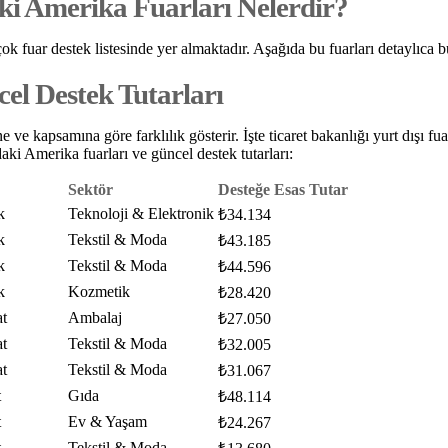
ki Amerika Fuarları Nelerdir?
fuar destek listesinde yer almaktadır. Aşağıda bu fuarları detaylıca bul
el Destek Tutarları
 ve kapsamına göre farklılık gösterir. İşte ticaret bakanlığı yurt dışı fua
aki Amerika fuarları ve güncel destek tutarları:
Sektör
Desteğe Esas Tutar
k
Teknoloji & Elektronik
₺34.134
k
Tekstil & Moda
₺43.185
k
Tekstil & Moda
₺44.596
k
Kozmetik
₺28.420
t
Ambalaj
₺27.050
t
Tekstil & Moda
₺32.005
t
Tekstil & Moda
₺31.067
t
Gıda
₺48.114
t
Ev & Yaşam
₺24.267
t
Tekstil & Moda