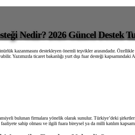
esteği Nedir? 2026 Güncel Destek Tu
ünürlük kazanmasını destekleyen önemli teşvikler arasındadır. Özellikle t
ayabilir. Yazımızda ticaret bakanlığı yurt dışı fuar desteği kapsamındaki A
nsiyeli bulunan firmalara yönelik olarak sunulur. Türkiye’deki şirketler b
i faaliyete sahip olması ve ilgili fuara bireysel ya da milli katılım kap