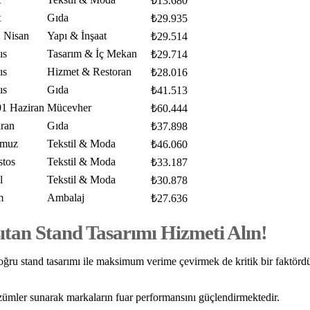
₺13.680
t
Gıda
₺29.935
 Nisan
Yapı & İnşaat
₺29.514
ıs
Tasarım & İç Mekan
₺29.714
ıs
Hizmet & Restoran
₺28.016
ıs
Gıda
₺41.513
1 Haziran
Mücevher
₺60.444
ran
Gıda
₺37.898
mmuz
Tekstil & Moda
₺46.060
stos
Tekstil & Moda
₺33.187
l
Tekstil & Moda
₺30.878
m
Ambalaj
₺27.636
tan Stand Tasarımı Hizmeti Alın!
 doğru stand tasarımı ile maksimum verime çevirmek de kritik bir faktörd
ler sunarak markaların fuar performansını güçlendirmektedir.