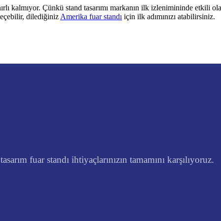
rlı kalmıyor. Çünkü stand tasarımı markanın ilk izlenimininde etkili o
eçebilir, dilediğiniz
Amerika fuar standı
için ilk adımınızı atabilirsiniz.
asarım fuar standı ihtiyaçlarınızın tamamını karşılıyoruz.