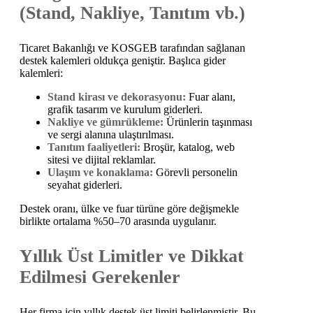
(Stand, Nakliye, Tanıtım vb.)
Ticaret Bakanlığı ve KOSGEB tarafından sağlanan
destek kalemleri oldukça geniştir. Başlıca gider
kalemleri:
Stand kirası ve dekorasyonu:
Fuar alanı,
grafik tasarım ve kurulum giderleri.
Nakliye ve gümrükleme:
Ürünlerin taşınması
ve sergi alanına ulaştırılması.
Tanıtım faaliyetleri:
Broşür, katalog, web
sitesi ve dijital reklamlar.
Ulaşım ve konaklama:
Görevli personelin
seyahat giderleri.
Destek oranı, ülke ve fuar türüne göre değişmekle
birlikte ortalama %50–70 arasında uygulanır.
Yıllık Üst Limitler ve Dikkat
Edilmesi Gerekenler
Her firma için yıllık destek üst limiti belirlenmiştir. Bu