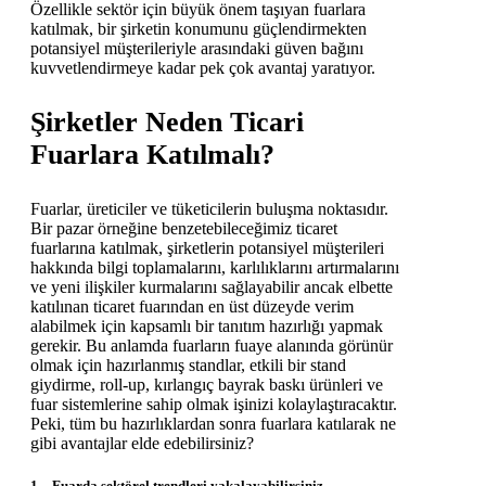
Özellikle sektör için büyük önem taşıyan fuarlara
katılmak, bir şirketin konumunu güçlendirmekten
potansiyel müşterileriyle arasındaki güven bağını
kuvvetlendirmeye kadar pek çok avantaj yaratıyor.
Şirketler Neden Ticari
Fuarlara Katılmalı?
Fuarlar, üreticiler ve tüketicilerin buluşma noktasıdır.
Bir pazar örneğine benzetebileceğimiz ticaret
fuarlarına katılmak, şirketlerin potansiyel müşterileri
hakkında bilgi toplamalarını, karlılıklarını artırmalarını
ve yeni ilişkiler kurmalarını sağlayabilir ancak elbette
katılınan ticaret fuarından en üst düzeyde verim
alabilmek için kapsamlı bir tanıtım hazırlığı yapmak
gerekir. Bu anlamda fuarların fuaye alanında görünür
olmak için hazırlanmış standlar, etkili bir stand
giydirme, roll-up, kırlangıç bayrak baskı ürünleri ve
fuar sistemlerine sahip olmak işinizi kolaylaştıracaktır.
Peki, tüm bu hazırlıklardan sonra fuarlara katılarak ne
gibi avantajlar elde edebilirsiniz?
1 – Fuarda sektörel trendleri yakalayabilirsiniz