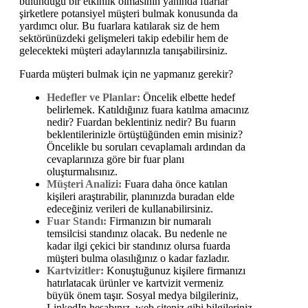
bulunduğu bir etkinlik olmasının yanında fuarlar
şirketlere potansiyel müşteri bulmak konusunda da
yardımcı olur. Bu fuarlara katılarak siz de hem
sektörünüzdeki gelişmeleri takip edebilir hem de
gelecekteki müşteri adaylarınızla tanışabilirsiniz.
Fuarda müşteri bulmak için ne yapmanız gerekir?
Hedefler ve Planlar:
Öncelik elbette hedef
belirlemek. Katıldığınız fuara katılma amacınız
nedir? Fuardan beklentiniz nedir? Bu fuarın
beklentilerinizle örtüştüğünden emin misiniz?
Öncelikle bu soruları cevaplamalı ardından da
cevaplarınıza göre bir fuar planı
oluşturmalısınız.
Müşteri Analizi:
Fuara daha önce katılan
kişileri araştırabilir, planınızda buradan elde
edeceğiniz verileri de kullanabilirsiniz.
Fuar Standı:
Firmanızın bir numaralı
temsilcisi standınız olacak. Bu nedenle ne
kadar ilgi çekici bir standınız olursa fuarda
müşteri bulma olasılığınız o kadar fazladır.
Kartvizitler:
Konuştuğunuz kişilere firmanızı
hatırlatacak ürünler ve kartvizit vermeniz
büyük önem taşır. Sosyal medya bilgileriniz,
LinkedIn hesabınız, web siteniz gibi bilgileriniz