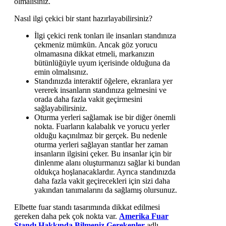
olmalısınız.
Nasıl ilgi çekici bir stant hazırlayabilirsiniz?
İlgi çekici renk tonları ile insanları standınıza
çekmeniz mümkün. Ancak göz yorucu
olmamasına dikkat etmeli, markanızın
bütünlüğüyle uyum içerisinde olduğuna da
emin olmalısınız.
Standınızda interaktif öğelere, ekranlara yer
vererek insanların standınıza gelmesini ve
orada daha fazla vakit geçirmesini
sağlayabilirsiniz.
Oturma yerleri sağlamak ise bir diğer önemli
nokta. Fuarların kalabalık ve yorucu yerler
olduğu kaçınılmaz bir gerçek. Bu nedenle
oturma yerleri sağlayan stantlar her zaman
insanların ilgisini çeker. Bu insanlar için bir
dinlenme alanı oluşturmanızı sağlar ki bundan
oldukça hoşlanacaklardır. Ayrıca standınızda
daha fazla vakit geçirecekleri için sizi daha
yakından tanımalarını da sağlamış olursunuz.
Elbette fuar standı tasarımında dikkat edilmesi
gereken daha pek çok nokta var.
Amerika Fuar
Standı Hakkında Bilmeniz Gerekenler
adlı