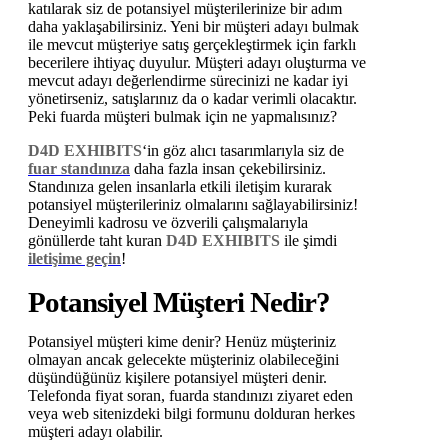
katılarak siz de potansiyel müşterilerinize bir adım
daha yaklaşabilirsiniz. Yeni bir müşteri adayı bulmak
ile mevcut müşteriye satış gerçekleştirmek için farklı
becerilere ihtiyaç duyulur. Müşteri adayı oluşturma ve
mevcut adayı değerlendirme sürecinizi ne kadar iyi
yönetirseniz, satışlarınız da o kadar verimli olacaktır.
Peki fuarda müşteri bulmak için ne yapmalısınız?
D4D EXHIBITS
‘in göz alıcı tasarımlarıyla siz de
fuar standınıza
daha fazla insan çekebilirsiniz.
Standınıza gelen insanlarla etkili iletişim kurarak
potansiyel müşterileriniz olmalarını sağlayabilirsiniz!
Deneyimli kadrosu ve özverili çalışmalarıyla
gönüllerde taht kuran
D4D EXHIBITS
ile şimdi
iletişime geçin
!
Potansiyel Müşteri Nedir?
Potansiyel müşteri kime denir? Henüz müşteriniz
olmayan ancak gelecekte müşteriniz olabileceğini
düşündüğünüz kişilere potansiyel müşteri denir.
Telefonda fiyat soran, fuarda standınızı ziyaret eden
veya web sitenizdeki bilgi formunu dolduran herkes
müşteri adayı olabilir.